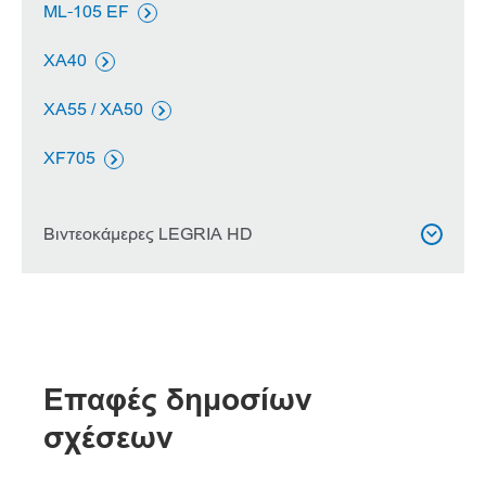
ML-105 EF

XA40

XA55 / XA50

XF705

Βιντεοκάμερες LEGRIA HD

LEGRIA HF G26

LEGRIA HF G50

Επαφές δημοσίων
LEGRIA HF G60

σχέσεων