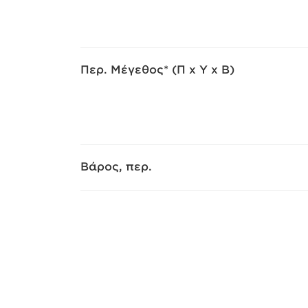
Περ. Μέγεθος* (Π x Υ x Β)
Βάρος, περ.