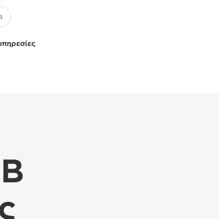
υπηρεσίες
9B
ς