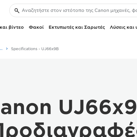
και βίντεο
Φακοί
Εκτυπωτές και Σαρωτές
Λύσεις και 
 UJ66x9B - Lenses - Camera & Photo lenses
Specifications - UJ66x9B
anon UJ66x
Προδιαγραφέ