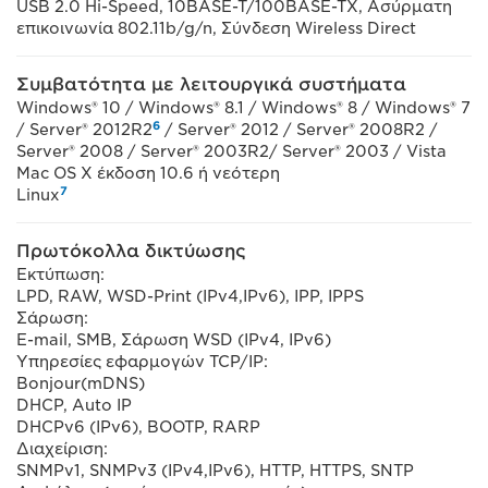
USB 2.0 Hi-Speed, 10BASE-T/100BASE-TX, Ασύρματη
επικοινωνία 802.11b/g/n, Σύνδεση Wireless Direct
Συμβατότητα με λειτουργικά συστήματα
Windows® 10 / Windows® 8.1 / Windows® 8 / Windows® 7
6
/ Server® 2012R2
/ Server® 2012 / Server® 2008R2 /
Server® 2008 / Server® 2003R2/ Server® 2003 / Vista
Mac OS X έκδοση 10.6 ή νεότερη
7
Linux
Πρωτόκολλα δικτύωσης
Εκτύπωση:
LPD, RAW, WSD-Print (IPv4,IPv6), IPP, IPPS
Σάρωση:
E-mail, SMB, Σάρωση WSD (IPv4, IPv6)
Υπηρεσίες εφαρμογών TCP/IP:
Bonjour(mDNS)
DHCP, Auto IP
DHCPv6 (IPv6), BOOTP, RARP
Διαχείριση:
SNMPv1, SNMPv3 (IPv4,IPv6), HTTP, HTTPS, SNTP