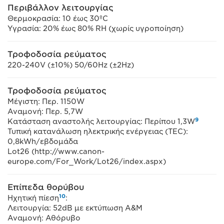
Περιβάλλον λειτουργίας
Θερμοκρασία: 10 έως 30ºC
Υγρασία: 20% έως 80% RH (χωρίς υγροποίηση)
Τροφοδοσία ρεύματος
220-240V (±10%) 50/60Hz (±2Hz)
Τροφοδοσία ρεύματος
Μέγιστη: Περ. 1150W
Αναμονή: Περ. 5,7W
9
Κατάσταση αναστολής λειτουργίας: Περίπου 1,3W
Τυπική κατανάλωση ηλεκτρικής ενέργειας (TEC):
0,8kWh/εβδομάδα
Lot26 (http://www.canon-
europe.com/For_Work/Lot26/index.aspx)
Επίπεδα θορύβου
10
Ηχητική πίεση
:
Λειτουργία: 52dB με εκτύπωση Α&Μ
Αναμονή: Αθόρυβο