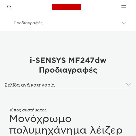
Canon Logo, back to h
Προδιαγραφές
Εναλ
brea
Canon
Canon i-SENSYS MF247dw
i-SENSYS MF247dw
Προδιαγραφές
Σελίδα ανά κατηγορία
Τύπος συστήματος
Μονόχρωμο
πολυμηχάνημα λέιζερ