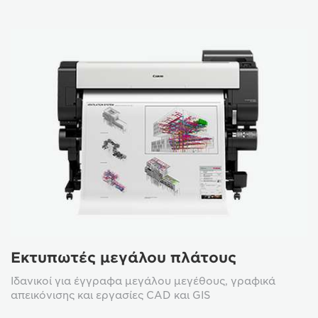
Εκτυπωτές μεγάλου πλάτους
Ιδανικοί για έγγραφα μεγάλου μεγέθους, γραφικά
απεικόνισης και εργασίες CAD και GIS