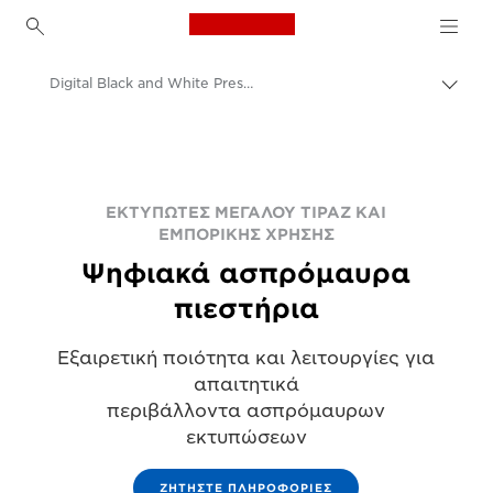
Canon Logo, back to h
Digital Black and White Presses
Εναλ
brea
Canon
Λύσεις και υπηρεσίες
Επαγγελματικά προϊόντα
ΕΚΤΥΠΩΤΕΣ ΜΕΓΑΛΟΥ ΤΙΡΑΖ ΚΑΙ
ΕΜΠΟΡΙΚΗΣ ΧΡΗΣΗΣ
Εκτυπώσεις μεγάλου τιράζ
Ψηφιακά ασπρόμαυρα
πιεστήρια
Εξαιρετική ποιότητα και λειτουργίες για
απαιτητικά
περιβάλλοντα ασπρόμαυρων
εκτυπώσεων
ΖΗΤΉΣΤΕ ΠΛΗΡΟΦΟΡΊΕΣ