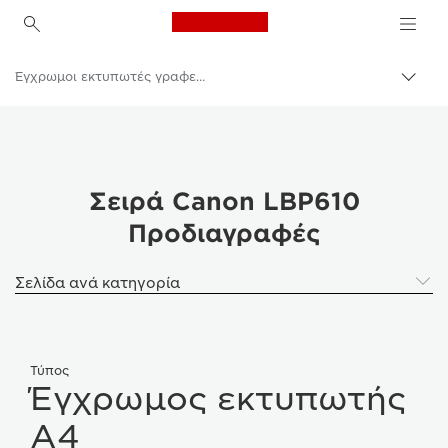
Canon Logo, back to h
Έγχρωμοι εκτυπωτές γραφείου
Εναλ
brea
Canon
Λύσεις και υπηρεσίες
Επαγγελματικά προϊόντα
Σειρά Canon LBP610
Προδιαγραφές
Επαγγελματικοί εκτυπωτές και μηχανήματα φαξ
Εκτυπωτές
Σελίδα ανά κατηγορία
Τύπος
Έγχρωμος εκτυπωτής
A4