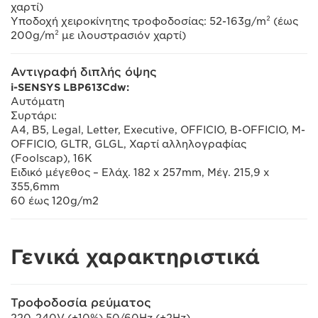
χαρτί)
Υποδοχή χειροκίνητης τροφοδοσίας: 52-163g/m² (έως
200g/m² με ιλουστρασιόν χαρτί)
Αντιγραφή διπλής όψης
i-SENSYS LBP613Cdw:
Αυτόματη
Συρτάρι:
A4, B5, Legal, Letter, Executive, OFFICIO, B-OFFICIO, M-
OFFICIO, GLTR, GLGL, Χαρτί αλληλογραφίας
(Foolscap), 16K
Ειδικό μέγεθος – Ελάχ. 182 x 257mm, Μέγ. 215,9 x
355,6mm
60 έως 120g/m2
Γενικά χαρακτηριστικά
Τροφοδοσία ρεύματος
220-240V (±10%) 50/60Hz (±2Hz)