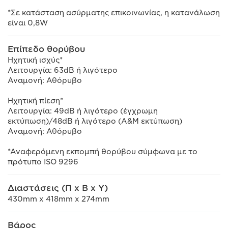
*Σε κατάσταση ασύρματης επικοινωνίας, η κατανάλωση
είναι 0,8W
Επίπεδο θορύβου
Ηχητική ισχύς*
Λειτουργία: 63dB ή λιγότερο
Αναμονή: Αθόρυβο
Ηχητική πίεση*
Λειτουργία: 49dB ή λιγότερο (έγχρωμη
εκτύπωση)/48dB ή λιγότερο (Α&Μ εκτύπωση)
Αναμονή: Αθόρυβο
*Αναφερόμενη εκπομπή θορύβου σύμφωνα με το
πρότυπο ISO 9296
Διαστάσεις (Π x Β x Υ)
430mm x 418mm x 274mm
Βάρος