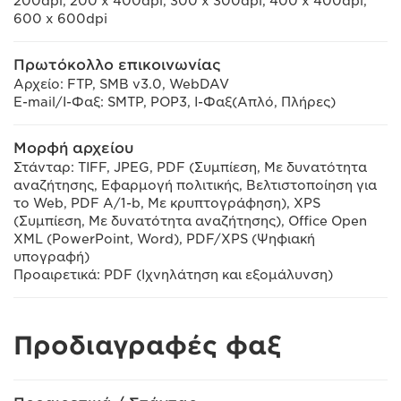
200dpi, 200 x 400dpi, 300 x 300dpi, 400 x 400dpi,
600 x 600dpi
Πρωτόκολλο επικοινωνίας
Αρχείο: FTP, SMB v3.0, WebDAV
E-mail/I-Φαξ: SMTP, POP3, I-Φαξ(Απλό, Πλήρες)
Μορφή αρχείου
Στάνταρ: TIFF, JPEG, PDF (Συμπίεση, Με δυνατότητα
αναζήτησης, Εφαρμογή πολιτικής, Βελτιστοποίηση για
το Web, PDF A/1-b, Με κρυπτογράφηση), XPS
(Συμπίεση, Με δυνατότητα αναζήτησης), Office Open
XML (PowerPoint, Word), PDF/XPS (Ψηφιακή
υπογραφή)
Προαιρετικά: PDF (Ιχνηλάτηση και εξομάλυνση)
Προδιαγραφές φαξ