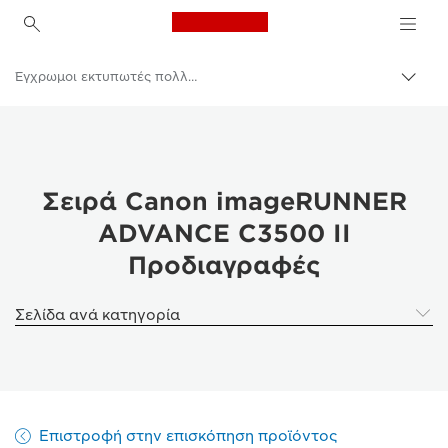
Canon Logo, back to h
Έγχρωμοι εκτυπωτές πολλαπλών λειτουργιών
Εναλ
brea
Canon
Λύσεις και υπηρεσίες
Επαγγελματικά προϊόντα
Σειρά Canon imageRUNNER
ADVANCE C3500 II
Επαγγελματικοί εκτυπωτές και μηχανήματα φαξ
Προδιαγραφές
Εκτυπωτές πολλαπλών λειτουργιών – Πολυμηχανήματα
Σελίδα ανά κατηγορία
Επιστροφή στην επισκόπηση προϊόντος