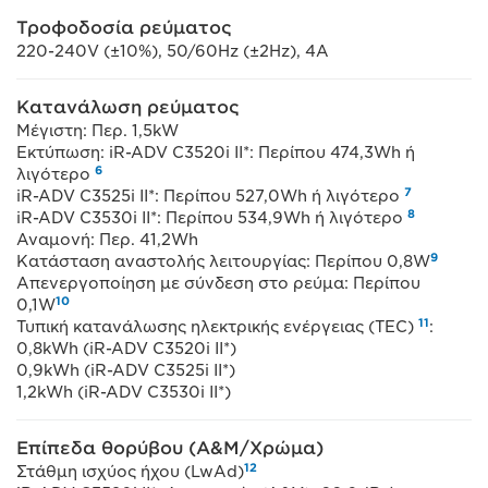
Τροφοδοσία ρεύματος
220-240V (±10%), 50/60Hz (±2Hz), 4A
Κατανάλωση ρεύματος
Μέγιστη: Περ. 1,5kW
Εκτύπωση: iR-ADV C3520i II*: Περίπου 474,3Wh ή
6
λιγότερο
7
iR-ADV C3525i II*: Περίπου 527,0Wh ή λιγότερο
8
iR-ADV C3530i II*: Περίπου 534,9Wh ή λιγότερο
Αναμονή: Περ. 41,2Wh
9
Κατάσταση αναστολής λειτουργίας: Περίπου 0,8W
Απενεργοποίηση με σύνδεση στο ρεύμα: Περίπου
10
0,1W
11
Τυπική κατανάλωσης ηλεκτρικής ενέργειας (TEC)
:
0,8kWh (iR-ADV C3520i II*)
0,9kWh (iR-ADV C3525i II*)
1,2kWh (iR-ADV C3530i II*)
Επίπεδα θορύβου (Α&Μ/Χρώμα)
12
Στάθμη ισχύος ήχου (LwAd)