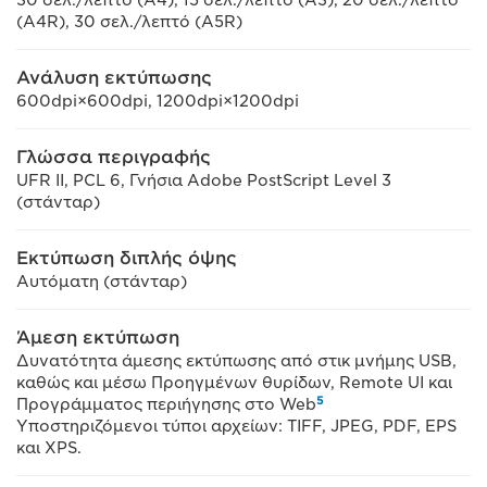
30 σελ./λεπτό (A4), 15 σελ./λεπτό (A3), 20 σελ./λεπτό
(A4R), 30 σελ./λεπτό (A5R)
Ανάλυση εκτύπωσης
600dpi×600dpi, 1200dpi×1200dpi
Γλώσσα περιγραφής
UFR II, PCL 6, Γνήσια Adobe PostScript Level 3
(στάνταρ)
Εκτύπωση διπλής όψης
Αυτόματη (στάνταρ)
Άμεση εκτύπωση
Δυνατότητα άμεσης εκτύπωσης από στικ μνήμης USB,
καθώς και μέσω Προηγμένων θυρίδων, Remote UI και
5
Προγράμματος περιήγησης στο Web
Υποστηριζόμενοι τύποι αρχείων: TIFF, JPEG, PDF, EPS
και XPS.