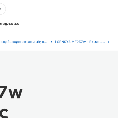
υπηρεσίες
Ασπρόμαυροι εκτυπωτές πολλαπλών λειτουργιών
i-SENSYS MF237w - Εκτυπωτές λέιζερ πολλαπλών λειτουργιών i-SENSYS
37w
ς