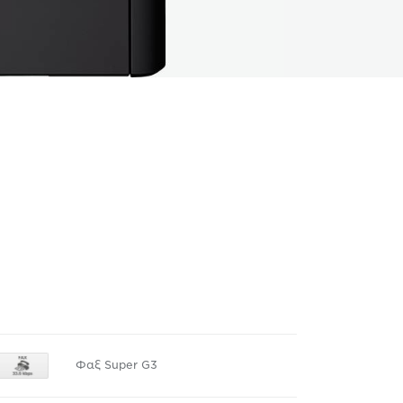
Φαξ Super G3