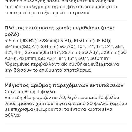
Μονάδα συλλογής ρολού διπλής κατεύθυνσης που
επιτρέπει τύλιγμα με την επιφάνεια εκτύπωσης στο
εσωτερικό ή στο εξωτερικό του ρολού
Πλάτος εκτύπωσης χωρίς περιθώρια (μόνο
ρολό)
515mm(JIS B2), 728mm(JIS B1), 1030mm(JIS B0),
594mm(ISO A1), 841mm(ISO A0), 10", 14", 17", 24", 36",
42", 44", 257mm(JIS B4)*, 297mm(ISO A3)*, 329mm(ISO
A3+)*, 420mm(ISO A2)*, 8"*, 16"*, 30"*, 300mm*
*Ορισμένες περιβαλλοντικές συνθήκες ενδέχεται να
μην δώσουν το επιθυμητό αποτέλεσμα
Μέγιστος αριθμός παρεχόμενων εκτυπώσεων
Στάνταρ θέση: 1 φύλλο
Επίπεδη θέση: οριζόντιο A2, λιγότερα από 10 φύλλα
ιλουστρασιόν χαρτιού, λιγότερα από 20 φύλλα χαρτιού
με επίχρισμα (εξαιρούνται τα έντονα κυρτωμένα
φύλλα)