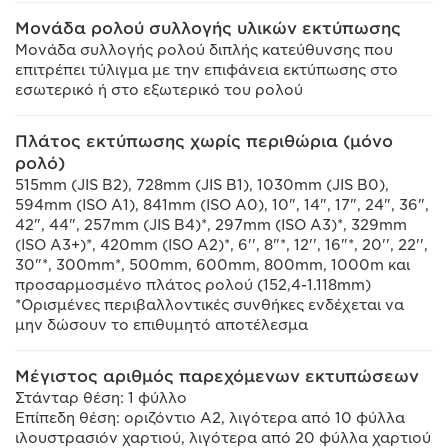
Μονάδα ρολού συλλογής υλικών εκτύπωσης
Μονάδα συλλογής ρολού διπλής κατεύθυνσης που
επιτρέπει τύλιγμα με την επιφάνεια εκτύπωσης στο
εσωτερικό ή στο εξωτερικό του ρολού
Πλάτος εκτύπωσης χωρίς περιθώρια (μόνο
ρολό)
515mm (JIS B2), 728mm (JIS B1), 1030mm (JIS B0),
594mm (ISO A1), 841mm (ISO A0), 10", 14", 17", 24", 36",
42", 44", 257mm (JIS B4)*, 297mm (ISO A3)*, 329mm
(ISO A3+)*, 420mm (ISO A2)*, 6'', 8"*, 12'', 16"*, 20'', 22'',
30"*, 300mm*, 500mm, 600mm, 800mm, 1000m και
προσαρμοσμένο πλάτος ρολού (152,4-1.118mm)
*Ορισμένες περιβαλλοντικές συνθήκες ενδέχεται να
μην δώσουν το επιθυμητό αποτέλεσμα
Μέγιστος αριθμός παρεχόμενων εκτυπώσεων
Στάνταρ θέση: 1 φύλλο
Επίπεδη θέση: οριζόντιο A2, λιγότερα από 10 φύλλα
ιλουστρασιόν χαρτιού, λιγότερα από 20 φύλλα χαρτιού