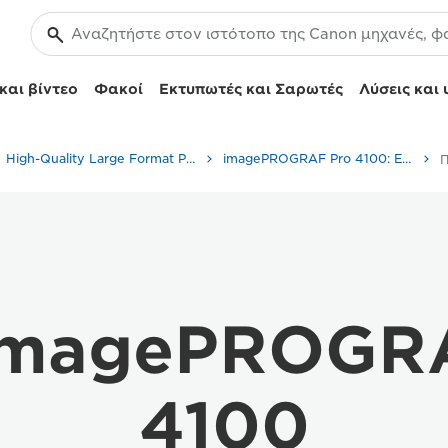
και βίντεο
Φακοί
Εκτυπωτές και Σαρωτές
Λύσεις και 
High-Quality Large Format Printers for CAD/GIS and Stunning Graphics
imagePROGRAF Pro 4100: Επαγγελματικές εκτυπώσεις μεγάλου μεγέθους
imagePROGR
4100