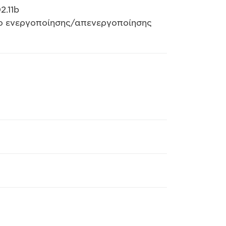
2.11b
όπο ενεργοποίησης/απενεργοποίησης