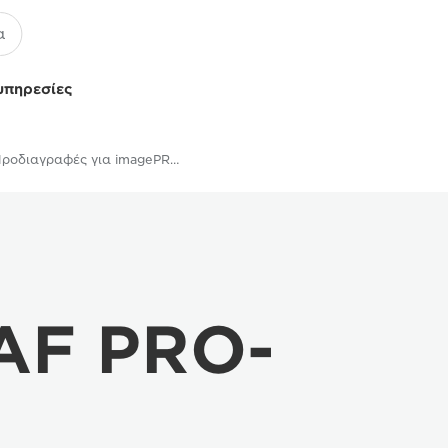
υπηρεσίες
Προδιαγραφές για imagePROGRAF PRO-4100 - Επαγγελματικοί εκτυπωτές και μηχανήματα φαξ
AF PRO-