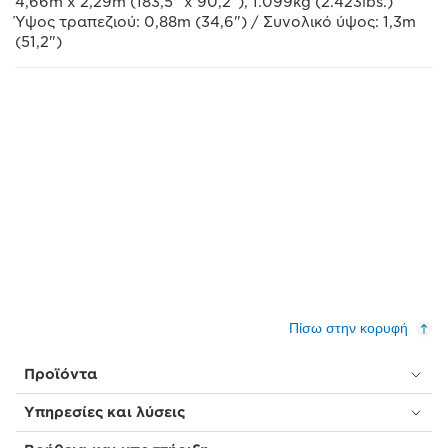
4,66m x 2,29m (183,5" x 90,2"), 1.099kg (2.423lbs.)
Ύψος τραπεζιού: 0,88m (34,6") / Συνολικό ύψος: 1,3m
(51,2")
Πίσω στην κορυφή
Προϊόντα
Υπηρεσίες και λύσεις