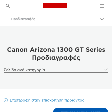
Canon Logo, back to h
Προδιαγραφές
Εναλ
brea
Canon
Λύσεις και υπηρεσίες
Επαγγελματικά προϊόντα
Canon Arizona 1300 GT Series
Προδιαγραφές
High-Quality Large Format Printers for CAD/GIS and Stunning Graphics
Σειρά Canon Arizona 1300 GT
Σελίδα ανά κατηγορία
Επιστροφή στην επισκόπηση προϊόντος