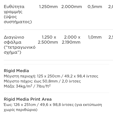
Ευθύτητα
1.250mm
2.000mm
0,5mm
2
γραμμής
(ύψος
συστήματος)
Διαγώνιο
1.250 x
2.000 x
1,0mm
2
σφάλμα
2.500mm
2.190mm
(“τετραγωνικό
σχήμα”)
Rigid Media
Μέγιστη περιοχή: 125 x 250cm / 49,2 x 98,4 ίντσες
Μέγιστο πάχος: έως 50,8mm / 2,0 ίντσες
2
2
Μάζα: 34kg/m
/ 7lbs/ft
Rigid Media Print Area
Έως: 126 x 251cm / 49,6 x 98,8 ίντσες (για εκτύπωση
χωρίς περιθώρια)