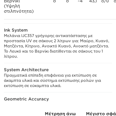
Βερνίκι
o
o
~4
43,1
δ/υ
(Υψηλή
στιλπνότητα)
Ink System
Μελάνια IJC357 γρήγορης αντικατάστασης με
προστασία UV σε σάκους 2 λίτρων για: Μαύρο, Κυανό,
Ματζέντα, Κίτρινο, Ανοικτό Κυανό, Ανοικτό ματζέντα.
Το Λευκό και το Βερνίκι διατίθενται σε σάκους του 1
λίτρου.
System Architecture
Πραγματικά επίπεδη επιφάνεια για εκτύπωση σε
άκαμπτα υλικά και σύστημα εκτύπωσης ρολών για
εκτύπωση σε εύκαμπτα υλικά.
Geometric Accuracy
Μέτρηση άνω
Μέγιστο σφ