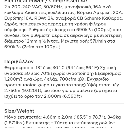
Electrical Power / Compressed Air
2 x 200-240 VAC, 50/60Hz, μονοφασικό, 16A ανά
κύκλωμα Διακόπτες κυκλώματος: Βόρεια Αμερική: 20A.
Ευρώπη: 16A. ROW: Βλ. αναφορά CB Scheme Καθαρός,
ξηρός, πεπιεσμένος αέρας με τη χρήση φίλτρου
σύμφυσης. Ρυθμιστής πίεσης στα 690kPa (100psi) που
συνδέει τον ρυθμιστή αέρα σε αεραγωγό με εξωτερική
διάμετρο 12mm ή ½ ίντσα. Μέγιστη ροή: 57l/min στα
690kPa (2cfm στα 100psi)
Περιβάλλον
Θερμοκρασία: 18˚ έως 30˚ C (64˚ έως 86˚ F) Σχετική
υγρασία: 30 έως 70% (χωρίς υγροποίηση) Εξαερισμός:
1.200m3 ανά ώρα / ελάχ. 700cfm (βλ. Εγχειρίδιο
προετοιμασίας χώρου εγκατάστασης) Υψόμετρο: μέγ.
2.750m (9.020ft), ωστόσο για ορισμένα εξαρτήματα
ισχύει το όριο τον 2.000m (6.560ft)
Size/Weight
Μόνο εκτυπωτής: 4,66m x 2,0m (183,5" x 78,7"), 849kg
(1.871lbs.) Εκτυπωτής + Σύστημα εκτύπωσης ρολών: