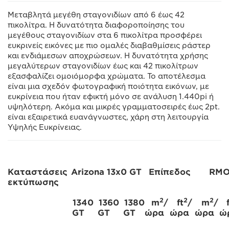
Μεταβλητά μεγέθη σταγονιδίων από 6 έως 42
πικολίτρα. Η δυνατότητα διαφοροποίησης του
μεγέθους σταγονιδίων στα 6 πικολίτρα προσφέρει
ευκρινείς εικόνες με πιο ομαλές διαβαθμίσεις ράστερ
και ενδιάμεσων αποχρώσεων. Η δυνατότητα χρήσης
μεγαλύτερων σταγονιδίων έως και 42 πικολίτρων
εξασφαλίζει ομοιόμορφα χρώματα. Το αποτέλεσμα
είναι μια σχεδόν φωτογραφική ποιότητα εικόνων, με
ευκρίνεια που ήταν εφικτή μόνο σε ανάλυση 1.440pi ή
υψηλότερη. Ακόμα και μικρές γραμματοσειρές έως 2pt.
είναι εξαιρετικά ευανάγνωστες, χάρη στη λειτουργία
Υψηλής Ευκρίνειας.
Καταστάσεις
Arizona 13x0 GT
Επίπεδος
RM
εκτύπωσης
2
2
2
1340
1360
1380
m
/
ft
/
m
/
f
GT
GT
GT
ώρα
ώρα
ώρα
ώ