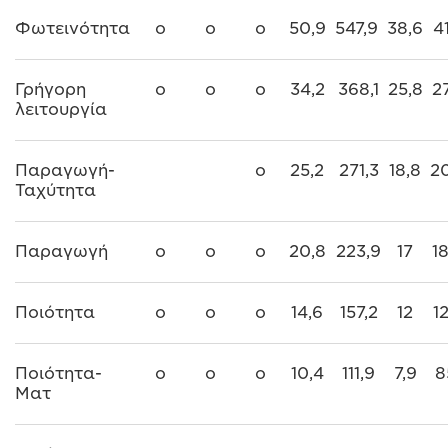
Φωτεινότητα
o
o
o
50,9
547,9
38,6
4
Γρήγορη
o
o
o
34,2
368,1
25,8
2
λειτουργία
Παραγωγή-
o
25,2
271,3
18,8
2
Ταχύτητα
Παραγωγή
o
o
o
20,8
223,9
17
1
Ποιότητα
o
o
o
14,6
157,2
12
1
Ποιότητα-
o
o
o
10,4
111,9
7,9
8
Ματ