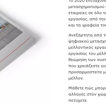
Το 2020 επιτάχυνε
μετασχηματισμού σ
εταιρείες σε όλο 
εργασίας, από την
και τα γραφεία το
Ανεξάρτητα από το
ψηφιακού μετασχημ
μελλοντικός εργα
εργασίας του μέλλ
θεώρηση των συστ
που χρειάζεστε γι
προσαρμοστείτε μ
μέλλον.
Μάθετε πώς μπορεί
αλλαγές στον χώρ
πετύχετε.