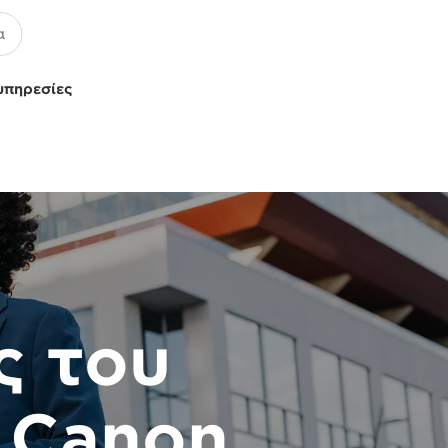
υπηρεσίες
ς του
 Canon