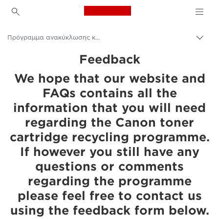
Canon Logo, back to h
Πρόγραμμα ανακύκλωσης κασετών της Canon για γραφίτη και μελάνια
Εναλ
brea
Canon
Feedback
We hope that our website and
FAQs contains all the
information that you will need
regarding the Canon toner
cartridge recycling programme.
If however you still have any
questions or comments
regarding the programme
please feel free to contact us
using the feedback form below.