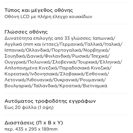
Τύπος και μέγεθος οθόνης
Οθόνη LCD με πλήρη έλεγχο κουκκίδων
Γλώσσες οθόνης
Δυνατότητα επιλογής από 33 γλώσσες: Ιαπωνικά/
Αγγλικά (mm και ίντσες)/Γερμανικά/Γαλλικά/Ιταλικά/
Ισπανικά/Ολλανδικά/Πορτογαλικά/Νορβηγικά/
Σουηδικά/Δανικά/Φινλανδικά/Ρωσικά/Τσεχικά/
Ουγγρικά/Πολωνικά/Σλοβενικά/Τουρκικά/Ελληνικά/
Απλοποιημένα Κινεζικά/Παραδοσιακά Κινεζικά/
Κορεατικά/Ινδονησιακά/Σλοβακικά/Εσθονικά/
Λετονικά/Λιθουανικά/Ουκρανικά/Ρουμανικά/
Βουλγαρικά/Ταϊλανδικά/Κροατικά/Βιετναμικά
Αυτόματος τροφοδότης εγγράφων
Έως 20 φύλλα (1 όψη)
Διαστάσεις (Π x Β x Υ)
περ. 435 x 295 x 189mm