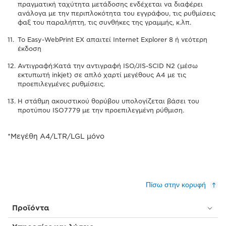
πραγματική ταχύτητα μετάδοσης ενδέχεται να διαφέρει
ανάλογα με την περιπλοκότητα του εγγράφου, τις ρυθμίσεις
φαξ του παραλήπτη, τις συνθήκες της γραμμής, κ.λπ.
Το Easy-WebPrint EX απαιτεί Internet Explorer 8 ή νεότερη
έκδοση
Αντιγραφή:Κατά την αντιγραφή ISO/JIS-SCID N2 (μέσω
εκτυπωτή inkjet) σε απλό χαρτί μεγέθους A4 με τις
προεπιλεγμένες ρυθμίσεις.
Η στάθμη ακουστικού θορύβου υπολογίζεται βάσει του
προτύπου ISO7779 με την προεπιλεγμένη ρύθμιση.
*Μεγέθη A4/LTR/LGL μόνο
Πίσω στην κορυφή
Προϊόντα