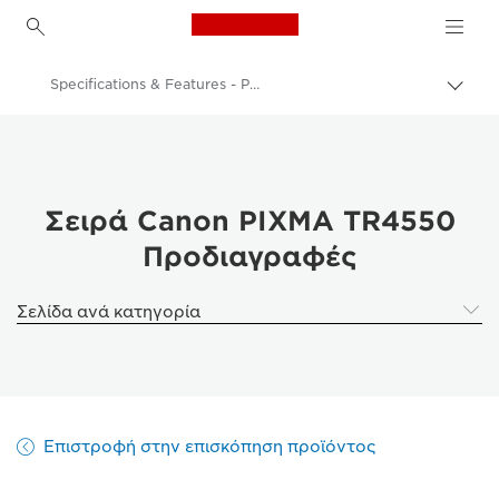
Canon Logo, back to h
Specifications & Features - PIXMA TR4550 Series
Εναλ
brea
Canon
Εκτυπωτές Canon
Canon PIXMA TR4550 Series - Printers
Σειρά Canon PIXMA TR4550
Προδιαγραφές
Σελίδα ανά κατηγορία
Επιστροφή στην επισκόπηση προϊόντος