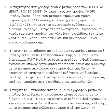
Οι ταχύτητες αντιγραφής είναι ο μέσος όρος των sFCOT και
sESAT, ISO/IEC 29183. Οι ταχύτητες αντιγραφής (ADF)
υπολογίζονται βάσει του μέσου εκτιμώμενου χρόνου
παραγωγής (ESAT) διαδοχικών αντιγράφων, πρότυπο
ISO/IEC24735. Η ταχύτητα αντιγραφής ενδέχεται να
διαφέρει ανάλογα με την περιπλοκότητα του εγγράφου, την
κατάσταση αντιγραφής, την κάλυψη της σελίδας, τον τύπο
χαρτιού που χρησιμοποιείτε κ.λπ. και δεν περιλαμβάνει
χρόνο προθέρμανσης.
Η ταχύτητα μετάδοσης ασπρόμαυρων εγγράφων μέσω φαξ
υπολογίζεται βάσει της προεπιλεγμένης ρύθμισης με το
διάγραμμα ITU-T No.1. Η ταχύτητα μετάδοσης φαξ έγχρωμων
εγγράφων υπολογίζεται βάσει της προεπιλεγμένης ρύθμισης
με το Δοκιμαστικό φύλλο έγχρωμου φαξ της Canon. Η
πραγματική ταχύτητα μετάδοσης ενδέχεται να διαφέρει
ανάλογα με την περιπλοκότητα του εγγράφου, τις ρυθμίσεις
φαξ του παραλήπτη, τις συνθήκες της γραμμής, κ.λπ.
Η ταχύτητα μετάδοσης ασπρόμαυρων εγγράφων μέσω φαξ
υπολογίζεται βάσει της προεπιλεγμένης ρύθμισης με το
διάγραμμα ITU-T No.1. Η ταχύτητα μετάδοσης φαξ έγχρωμων
εγγράφων υπολογίζεται βάσει της προεπιλεγμένης ρύθμισης
με το Δοκιμαστικό φύλλο έγχρωμου φαξ της Canon. Η