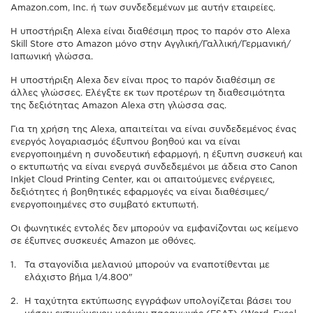
Amazon.com, Inc. ή των συνδεδεμένων με αυτήν εταιρείες.
Η υποστήριξη Alexa είναι διαθέσιμη προς το παρόν στο Alexa
Skill Store στο Amazon μόνο στην Αγγλική/Γαλλική/Γερμανική/
Ιαπωνική γλώσσα.
Η υποστήριξη Alexa δεν είναι προς το παρόν διαθέσιμη σε
άλλες γλώσσες. Ελέγξτε εκ των προτέρων τη διαθεσιμότητα
της δεξιότητας Amazon Alexa στη γλώσσα σας.
Για τη χρήση της Alexa, απαιτείται να είναι συνδεδεμένος ένας
ενεργός λογαριασμός έξυπνου βοηθού και να είναι
ενεργοποιημένη η συνοδευτική εφαρμογή, η έξυπνη συσκευή και
ο εκτυπωτής να είναι ενεργά συνδεδεμένοι με άδεια στο Canon
Inkjet Cloud Printing Center, και οι απαιτούμενες ενέργειες,
δεξιότητες ή βοηθητικές εφαρμογές να είναι διαθέσιμες/
ενεργοποιημένες στο συμβατό εκτυπωτή.
Οι φωνητικές εντολές δεν μπορούν να εμφανίζονται ως κείμενο
σε έξυπνες συσκευές Amazon με οθόνες.
Τα σταγονίδια μελανιού μπορούν να εναποτίθενται με
ελάχιστο βήμα 1/4.800"
Η ταχύτητα εκτύπωσης εγγράφων υπολογίζεται βάσει του