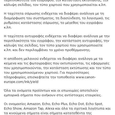
περιπλοκότητα του εγγράφου, την κατάσταση εκτύπωσης, την
κάλυψη σελίδας, τον τύπο χαρτιού που χρησιμοποιείται κ.λπ.
Η ταχύτητα σάρωσης ενδέχεται να διαφέρει ανάλογα με τη
διαμόρφωση του συστήματος, τη διασύνδεση, το λογισμικό, τις
ρυθμίσεις κατάστασης σάρωσης, το μέγεθος του εγγράφου
κ.λπ.
Η ταχύτητα αντιγραφής ενδέχεται να διαφέρει ανάλογα με την
περιπλοκότητα του εγγράφου, την κατάσταση αντιγραφής, την
κάλυψη της σελίδας, τον τύπο χαρτιού που χρησιμοποιείτε
κ.λπ. και δεν περιλαμβάνει το χρόνο προθέρμανσης.
Η απόδοση μελανιού ενδέχεται να διαφέρει ανάλογα με τα
κείμενα και τις φωτογραφίες που εκτυπώνονται, τις εφαρμογές
που χρησιμοποιούνται, την κατάσταση εκτύπωσης και τον τύπο
του χρησιμοποιούμενου χαρτιού. Για περισσότερες
πληροφορίες, επισκεφτείτε την τοποθεσία www.canon-
europe.com/ink/yield
Όλα τα ονόματα προϊόντων και οι επωνυμίες αποτελούν
εμπορικά σήματα που ανήκουν στις αντίστοιχες εταιρείες.
Οι ονομασίες Amazon, Echo, Echo Plus, Echo Dot, Echo Spot,
Echo Show, Amazon Tap, Alexa και όλα τα σχετικά λογότυπα και
τα κινούμενα σήματα είναι σήματα κατατεθέντα της