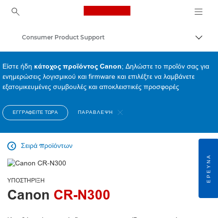
Canon Logo, back to ho
Consumer Product Support
Εναλλ
Canon
Είστε ήδη
κάτοχος προϊόντος Canon
; Δηλώστε το προϊόν σας για
ενημερώσεις λογισμικού και firmware και επιλέξτε να λαμβάνετε
εξατομικευμένες συμβουλές και αποκλειστικές προσφορές
ΕΓΓΡΑΦΕΊΤΕ ΤΏΡΑ
ΠΑΡΆΒΛΕΨΗ
Σειρά προϊόντων

ΈΡΕΥΝΑ
ΥΠΟΣΤΉΡΙΞΗ
Canon
CR-N300