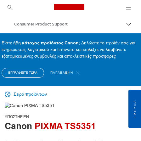
Canon Logo, back to ho
Consumer Product Support
Εναλλ
Canon
Είστε ήδη
κάτοχος προϊόντος Canon
; Δηλώστε το προϊόν σας για
ενημερώσεις λογισμικού και firmware και επιλέξτε να λαμβάνετε
εξατομικευμένες συμβουλές και αποκλειστικές προσφορές
ΕΓΓΡΑΦΕΊΤΕ ΤΏΡΑ
ΠΑΡΆΒΛΕΨΗ
Σειρά προϊόντων

ΈΡΕΥΝΑ
ΥΠΟΣΤΉΡΙΞΗ
Canon
PIXMA TS5351