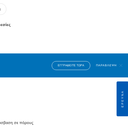
ρεσίες
ΕΓΓΡΑΦΕΊΤΕ ΤΏΡΑ
ΠΑΡΆΒΛΕΨΗ
ΈΡΕΥΝΑ
πρόσβαση σε πόρους