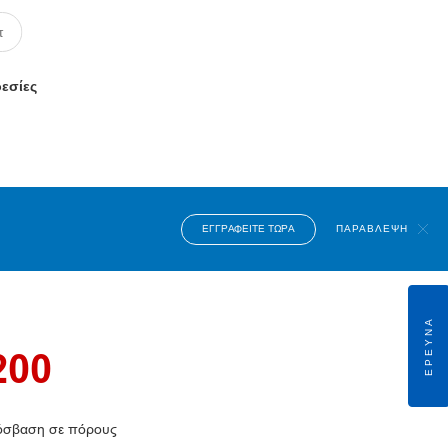
ρεσίες
ΕΓΓΡΑΦΕΊΤΕ ΤΏΡΑ
ΠΑΡΆΒΛΕΨΗ
ΈΡΕΥΝΑ
200
πρόσβαση σε πόρους