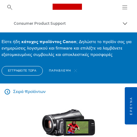
Canon Logo, back to ho
Consumer Product Support
Εναλλ
Canon
Είστε ήδη
κάτοχος προϊόντος Canon
; Δηλώστε το προϊόν σας για
ενημερώσεις λογισμικού και firmware και επιλέξτε να λαμβάνετε
εξατομικευμένες συμβουλές και αποκλειστικές προσφορές
ΕΓΓΡΑΦΕΊΤΕ ΤΏΡΑ
ΠΑΡΆΒΛΕΨΗ
Σειρά προϊόντων

ΈΡΕΥΝΑ