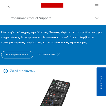
Canon Logo, back to ho
Consumer Product Support
Εναλλ
Canon
Είστε ήδη
κάτοχος προϊόντος Canon
; Δηλώστε το προϊόν σας για
ενημερώσεις λογισμικού και firmware και επιλέξτε να λαμβάνετε
εξατομικευμένες συμβουλές και αποκλειστικές προσφορές
ΕΓΓΡΑΦΕΊΤΕ ΤΏΡΑ
ΠΑΡΆΒΛΕΨΗ
Σειρά προϊόντων

ΈΡΕΥΝΑ