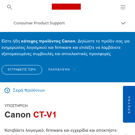
Canon Logo, back to ho
Consumer Product Support
Εναλλ
Canon
Είστε ήδη
κάτοχος προϊόντος Canon
; Δηλώστε το προϊόν σας για
ενημερώσεις λογισμικού και firmware και επιλέξτε να λαμβάνετε
εξατομικευμένες συμβουλές και αποκλειστικές προσφορές
ΕΓΓΡΑΦΕΊΤΕ ΤΏΡΑ
ΠΑΡΆΒΛΕΨΗ
Σειρά προϊόντων

ΈΡΕΥΝΑ
ΥΠΟΣΤΉΡΙΞΗ
Canon
CT-V1
Κατεβάστε λογισμικό, firmware και εγχειρίδια και αποκτήστε