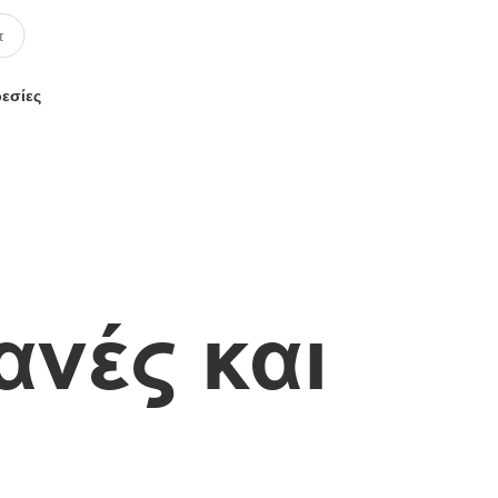
ρεσίες
νές και