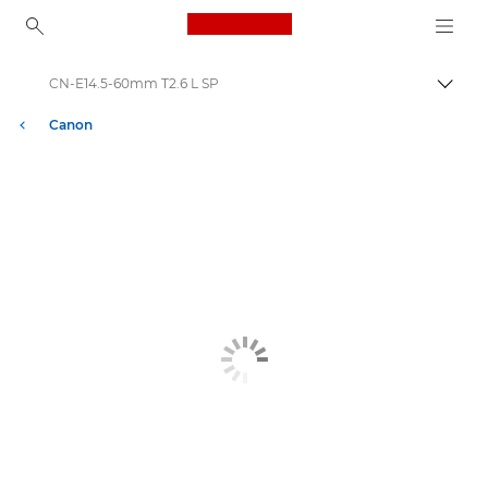
Canon Logo, back to ho
CN-E14.5-60mm T2.6 L SP
Εναλλ
Canon