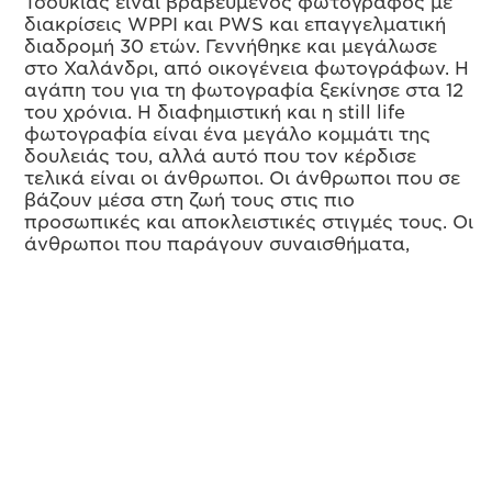
Τσουκιάς είναι βραβευμένος φωτογράφος με
διακρίσεις WPPI και PWS και επαγγελματική
διαδρομή 30 ετών. Γεννήθηκε και μεγάλωσε
στo Χαλάνδρι, από οικογένεια φωτογράφων. Η
αγάπη του για τη φωτογραφία ξεκίνησε στα 12
του χρόνια. Η διαφημιστική και η still life
φωτογραφία είναι ένα μεγάλο κομμάτι της
δουλειάς του, αλλά αυτό που τον κέρδισε
τελικά είναι οι άνθρωποι. Οι άνθρωποι που σε
βάζουν μέσα στη ζωή τους στις πιο
προσωπικές και αποκλειστικές στιγμές τους. Οι
άνθρωποι που παράγουν συναισθήματα,
βιώνουν μοναδικές στιγμές και συγκινήσεις,
γελάνε, κλαίνε, χαίρονται, λυπούνται…
Σχετικά με τον Πέτρο Σοφικίτη:
Ο Πέτρος
Σοφικίτης είναι απόφοιτος του Napier
University. Από το 2008 όποτε και επέστρεψε
στην Ελλάδα, ξεκίνησε την επαγγελματική του
πορεία πλάι στον πατέρα του, τον
καταξιωμένο φωτογράφο Δημήτρη Σοφικίτη. Ο
Πέτρος αντιμετωπίζει την φωτογραφία σαν
μορφή τέχνης. Από το 2011 διατηρεί μαζί με τον